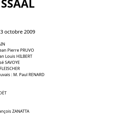
a SSAAL
u 3 octobre 2009
AIN
 Jean Pierre PRUVO
Jean Louis HILBERT
José SAVOYE
n FLEISCHER
auvais : M. Paul RENARD
HOËT
François ZANATTA