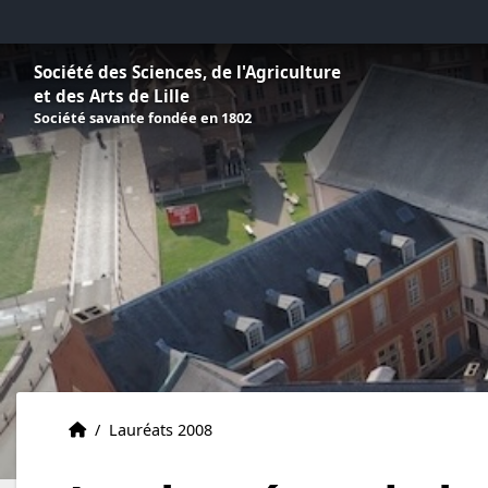
Aller au menu
Aller au contenu
Aller au pied de page
Société des Sciences, de l'Agriculture
et des Arts de Lille
Société savante fondée en 1802
Accueil
Accueil
/
Lauréats 2008