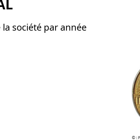
AL
e la société par année
© : 