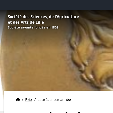
Aller au menu
Aller au contenu
Aller au pied de page
Société des Sciences, de l'Agriculture
et des Arts de Lille
Société savante fondée en 1802
Accueil
Accueil
/
Prix
/
Lauréats par année