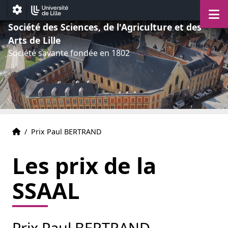
Aller au menu
Aller au contenu
Aller au pied de page
M
Paramétrage
Société des Sciences, de l'Agriculture et des
Arts de Lille
Société savante fondée en 1802
Accueil
Accueil
/
Prix Paul BERTRAND
Les prix de la
SSAAL
Prix Paul BERTRAND